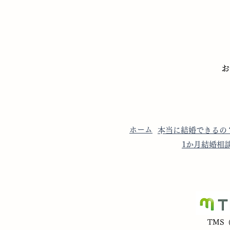
​
​ホーム
​本当に結婚できるの
​1か月結婚相
​TM