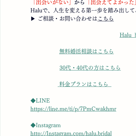
「出会いがない」
から
「出会えてよかった
Haluで、人生を変える第一歩を踏み出し
▶ ご相談・お問い合わせは
こちら
Hal
無料婚活相談はこちら
30代・40代の方はこちら
 料金プランはこちら  
◆LINE
https://line.me/ti/p/7PmCwakhmr
◆Instagram
http://Instagram.com/halu.bridal