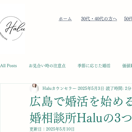
​ホーム
​30代・40代の方へ
​5
All Posts
お見合い時の注意点
季節に応じた婚活
価値
Haluカウンセラー
2025年5月3日
読了時間: 2分
30代女性の婚活ポイント
40代女性の婚活ポイント
4
広島で婚活を始め
成婚に向けて
50代女性の婚活ポイント
60代男性の
婚相談所Haluの3
更新日：
2025年5月10日