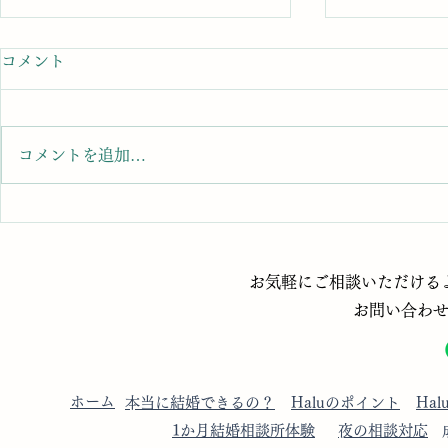
コメント
コメントを追加…
【50代女性の1か月結婚相談
「自己PR
所体験】
どう話す？
​お気軽にご相談いただけるよう
お問い合わ
​ホーム
​本当に結婚できるの？
​Haluのポイント
​Ha
​1か月結婚相談所体験
​夜の相談対応