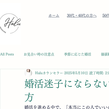
​ホーム
​30代・40代の方へ
​5
All Posts
お見合い時の注意点
季節に応じた婚活
価値
Haluカウンセラー
2025年5月10日
読了時間: 2
30代女性の婚活ポイント
40代女性の婚活ポイント
4
婚活迷子にならな
成婚に向けて
50代女性の婚活ポイント
60代男性の
方
婚活を進める中で、「本当にこの人でいい