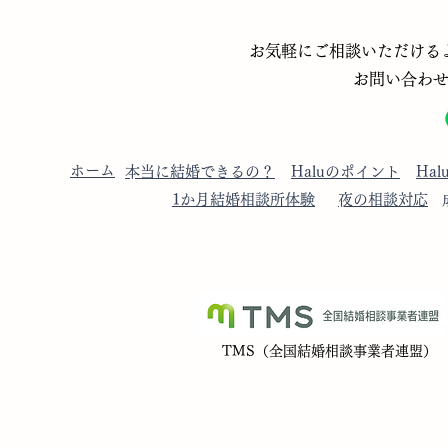
とマッチングアプリ、何が違
ラクになる
​お気軽にご相談いただけるよう
うの？
お問い合わ
​ホーム
​本当に結婚できるの？
​Haluのポイント
​Ha
​1か月結婚相談所体験
​夜の相談対応
​TMS（全国結婚相談事業者連盟）